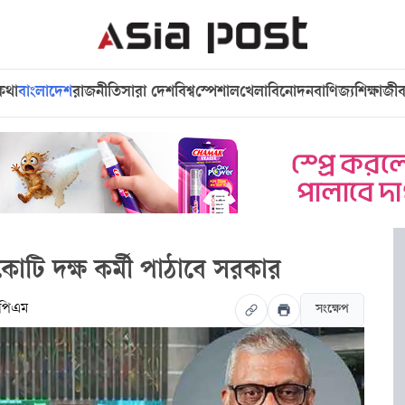
কথা
বাংলাদেশ
রাজনীতি
সারা দেশ
বিশ্ব
স্পেশাল
খেলা
বিনোদন
বাণিজ্য
শিক্ষা
জী
োটি দক্ষ কর্মী পাঠাবে সরকার
 পিএম
সংক্ষেপ