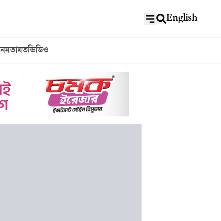
English
বন
মতামত
ভিডিও