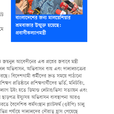
িউট
বাংলাদেশের জন্য মালয়েশিয়ার
শ্রমবাজার উন্মুক্ত হয়েছে:
যমে
প্রবাসীকল্যাণমন্ত্রী
়নুল আবেদীনের এক প্রশ্নের জবাবে মন্ত্রী
ঙ্খল অভিবাসন, অভিবাসন ব্যয় এবং দালালচক্রের
 করছে। বিদেশগামী কর্মীদের দ্রুত সময়ে পাঠানো
রশিক্ষণ প্রতিষ্ঠানে প্রশিক্ষণার্থীদের ভর্তি, মনিটরিং,
কল্যাণ উইং হতে ডিমান্ড লেটার/ভিসা সত্যায়ন এবং
মন ছাড়পত্র ইস্যুসহ অভিবাসন ব্যবস্থাপনা আরও
ে বৈদেশিক কর্মসংস্থান প্ল্যাটফর্ম (ওইপি) চালু
্ন পর্যায়ে দালালদের দৌরাত্ব হ্রাস পেয়েছে