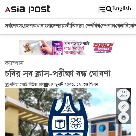
English
সর্বশেষ
সংক্ষেপ
কথা
বাংলাদেশ
রাজনীতি
সারা দেশ
বিশ্ব
স্পেশাল
খেলা
বিনো
ক্যাম্পাস
চবির সব ক্লাস-পরীক্ষা বন্ধ ঘোষণা
০৮ জুলাই ২০২৬, ১২: ৩৪ পিএম
এশিয়া পোস্ট নিউজ
,
চবি
১৫
শেয়ার