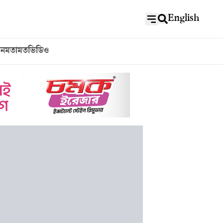
English
বন
মতামত
ভিডিও