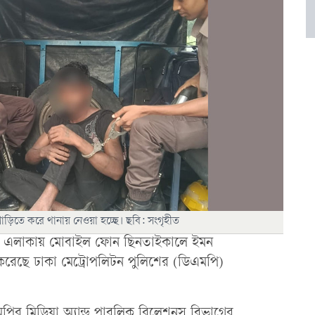
িতে করে থানায় নেওয়া হচ্ছে। ছবি: সংগৃহীত
িং এলাকায় মোবাইল ফোন ছিনতাইকালে ইমন
েছে ঢাকা মেট্রোপলিটন পুলিশের (ডিএমপি)
পির মিডিয়া অ্যান্ড পাবলিক রিলেশনস বিভাগের