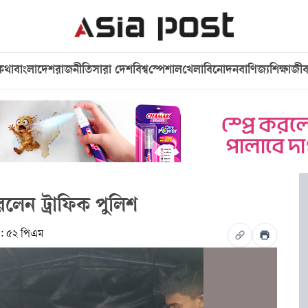
কথা
বাংলাদেশ
রাজনীতি
সারা দেশ
বিশ্ব
স্পেশাল
খেলা
বিনোদন
বাণিজ্য
শিক্ষা
জী
লেন ট্রাফিক পুলিশ
: ৫২ পিএম