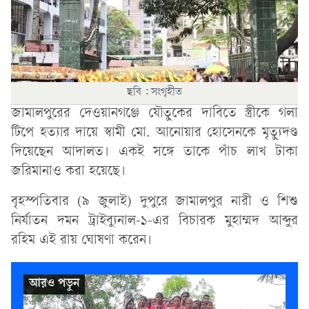
ছবি : সংগৃহীত
জামালপুরের দেওয়ানগঞ্জে যৌতুকের দাবিতে স্ত্রীকে গলা
টিপে হত্যার দায়ে স্বামী মো. আনোয়ার হোসেনকে মৃত্যুদণ্ড
দিয়েছেন আদালত। একই সঙ্গে তাকে পাঁচ লাখ টাকা
জরিমানাও করা হয়েছে।
বৃহস্পতিবার (৯ জুলাই) দুপুরে জামালপুর নারী ও শিশু
নির্যাতন দমন ট্রাইব্যুনাল-১-এর বিচারক মুহাম্মদ আব্দুর
রহিম এই রায় ঘোষণা করেন।