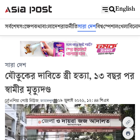
English
সর্বশেষ
সংক্ষেপ
কথা
বাংলাদেশ
রাজনীতি
সারা দেশ
বিশ্ব
স্পেশাল
খেলা
বিনো
সারা দেশ
যৌতুকের দাবিতে স্ত্রী হত্যা, ১৩ বছর পর
স্বামীর মৃত্যুদণ্ড
০৯ জুলাই ২০২৬, ১২: ৪৪ পিএম
এশিয়া পোস্ট নিউজ
,
জামালপুর