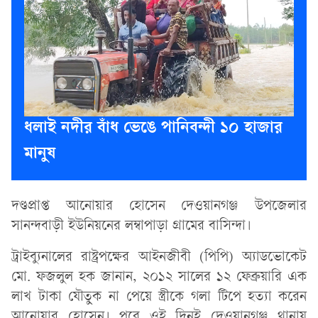
ধলাই নদীর বাঁধ ভেঙে পানিবন্দী ১০ হাজার
মানুষ
দণ্ডপ্রাপ্ত আনোয়ার হোসেন দেওয়ানগঞ্জ উপজেলার
সানন্দবাড়ী ইউনিয়নের লম্বাপাড়া গ্রামের বাসিন্দা।
ট্রাইব্যুনালের রাষ্ট্রপক্ষের আইনজীবী (পিপি) অ্যাডভোকেট
মো. ফজলুল হক জানান, ২০১২ সালের ১২ ফেব্রুয়ারি এক
লাখ টাকা যৌতুক না পেয়ে স্ত্রীকে গলা টিপে হত্যা করেন
আনোয়ার হোসেন। পরে ওই দিনই দেওয়ানগঞ্জ থানায়