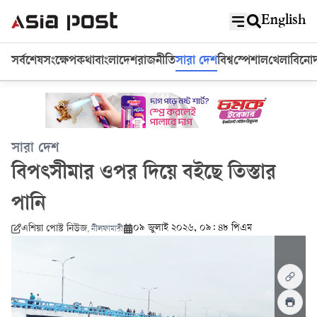
English
সর্বশেষ
সংক্ষেপ
কথা
বাংলাদেশ
রাজনীতি
সারা দেশ
বিশ্ব
স্পেশাল
খেলা
বিনো
সারা দেশ
বিপৎসীমার ওপর দিয়ে বইছে তিস্তার
পানি
০৯ জুলাই ২০২৬, ০৯: ৪৮ পিএম
এশিয়া পোস্ট নিউজ
,
নীলফামারী