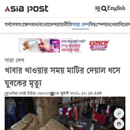
English
সর্বশেষ
সংক্ষেপ
কথা
বাংলাদেশ
রাজনীতি
সারা দেশ
বিশ্ব
স্পেশাল
খেলা
বিনো
সারা দেশ
খাবার খাওয়ার সময় মাটির দেয়াল ধসে
যুবকের মৃত্যু
০৮ জুলাই ২০২৬, ১২: ১৮ এএম
এশিয়া পোস্ট নিউজ
,
কক্সবাজার