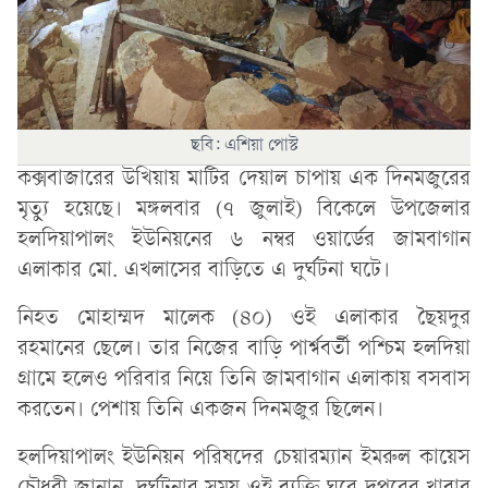
ছবি: এশিয়া পোস্ট
কক্সবাজারের উখিয়ায় মাটির দেয়াল চাপায় এক দিনমজুরের
মৃত্যু হয়েছে। মঙ্গলবার (৭ জুলাই) বিকেলে উপজেলার
হলদিয়াপালং ইউনিয়নের ৬ নম্বর ওয়ার্ডের জামবাগান
এলাকার মো. এখলাসের বাড়িতে এ দুর্ঘটনা ঘটে।
নিহত মোহাম্মদ মালেক (৪০) ওই এলাকার ছৈয়দুর
রহমানের ছেলে। তার নিজের বাড়ি পার্শ্ববর্তী পশ্চিম হলদিয়া
গ্রামে হলেও পরিবার নিয়ে তিনি জামবাগান এলাকায় বসবাস
করতেন। পেশায় তিনি একজন দিনমজুর ছিলেন।
হলদিয়াপালং ইউনিয়ন পরিষদের চেয়ারম্যান ইমরুল কায়েস