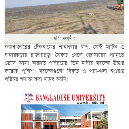
ছবি: সংগৃহীত
কক্সবাজারের টেকনাফের শাহপরীর দ্বীপ, সেন্ট মার্টিন ও
বাহারছড়ার রাজারছড়া সৈকত থেকে জোয়ারের পানিতে
ভেসে আসা অজ্ঞাত পরিচয়ের তিন নারীর মরদেহ উদ্ধার
করেছে পুলিশ। মরদেহগুলো বিকৃত ও পচা-গলা হওয়ায়
পরিচয় শনাক্ত করা সম্ভব হয়নি।