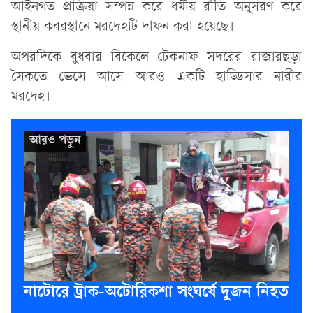
আইনগত প্রক্রিয়া সম্পন্ন করে ধর্মীয় রীতি অনুসরণ করে
স্থানীয় কবরস্থানে মরদেহটি দাফন করা হয়েছে।
অপরদিকে বুধবার বিকেলে টেকনাফ সদরের রাজারছড়া
সৈকতে ভেসে আসে আরও একটি হাড্ডিসার নারীর
মরদেহ।
নাটোরে ট্রাক-অটোরিকশা সংঘর্ষে দুজন নিহত