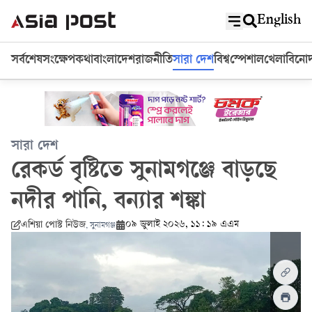
English
সর্বশেষ
সংক্ষেপ
কথা
বাংলাদেশ
রাজনীতি
সারা দেশ
বিশ্ব
স্পেশাল
খেলা
বিনো
সারা দেশ
রেকর্ড বৃষ্টিতে সুনামগঞ্জে বাড়ছে
নদীর পানি, বন্যার শঙ্কা
০৯ জুলাই ২০২৬, ১১: ১৯ এএম
এশিয়া পোস্ট নিউজ
,
সুনামগঞ্জ