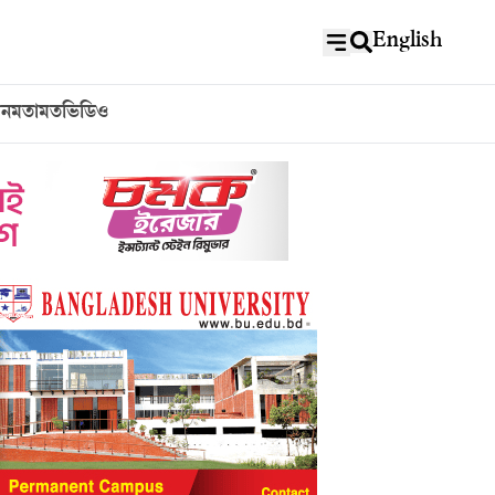
English
বন
মতামত
ভিডিও