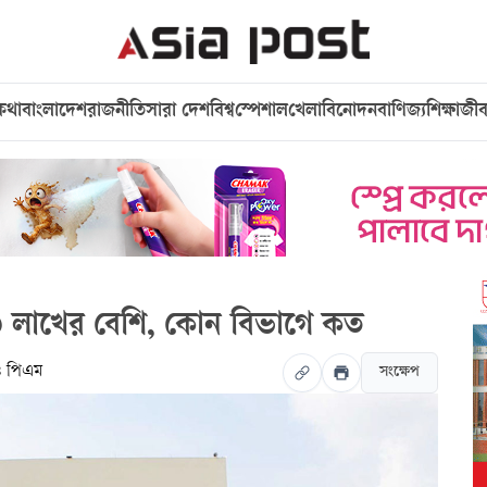
কথা
বাংলাদেশ
রাজনীতি
সারা দেশ
বিশ্ব
স্পেশাল
খেলা
বিনোদন
বাণিজ্য
শিক্ষা
জী
 লাখের বেশি, কোন বিভাগে কত
৪ পিএম
সংক্ষেপ