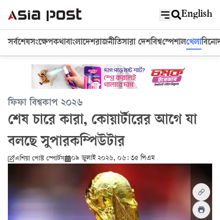
English
সর্বশেষ
সংক্ষেপ
কথা
বাংলাদেশ
রাজনীতি
সারা দেশ
বিশ্ব
স্পেশাল
খেলা
বিনো
ফিফা বিশ্বকাপ ২০২৬
শেষ চারে কারা, কোয়ার্টারের আগে যা
বলছে সুপারকম্পিউটার
০৯ জুলাই ২০২৬, ০৬: ৩৫ পিএম
এশিয়া পোস্ট স্পোর্টস