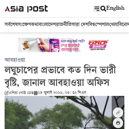
English
সর্বশেষ
সংক্ষেপ
কথা
বাংলাদেশ
রাজনীতি
সারা দেশ
বিশ্ব
স্পেশাল
খেলা
বিনো
আবহাওয়া
লঘুচাপের প্রভাবে কত দিন ভারী
বৃষ্টি, জানাল আবহাওয়া অফিস
০৯ জুলাই ২০২৬, ০৫: ৩২ পিএম
এশিয়া পোস্ট ডেস্ক