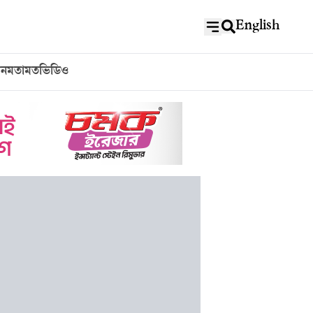
English
বন
মতামত
ভিডিও