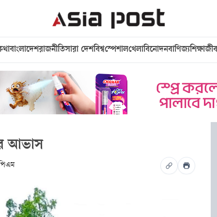
কথা
বাংলাদেশ
রাজনীতি
সারা দেশ
বিশ্ব
স্পেশাল
খেলা
বিনোদন
বাণিজ্য
শিক্ষা
জী
যার আভাস
 পিএম