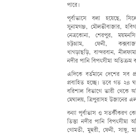
পারে।
পূর্বাভাসে বলা হয়েছে, সিল
সুনামগঞ্জ, মৌলভীবাজার, হবিগঞ
নেত্রকোনা, শেরপুর, ময়মনসি
চট্টগ্রাম, ফেনী, কক্সবাজ
খাগড়াছড়ি, বান্দরবান, নীলফা
নদীর পানি বিপৎসীমা অতিক্রম করে
এদিকে বর্তমানে দেশের সব প
প্রবাহিত হচ্ছে। তবে গত ২৪ ঘণ
বরিশাল বিভাগে ভারী থেকে অত
মেঘালয়, ত্রিপুরাসহ উজানের এল
বন্যা পূর্বাভাস ও সতর্কীকরণ কে
তিস্তা নদীর পানি বিপৎসীমা অ
গোমতী, মুহুরী, ফেনী, সাঙ্গু, 