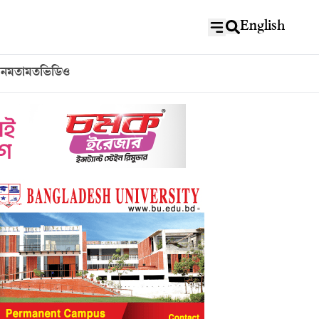
English
বন
মতামত
ভিডিও