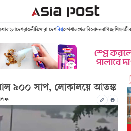
কথা
বাংলাদেশ
রাজনীতি
সারা দেশ
বিশ্ব
স্পেশাল
খেলা
বিনোদন
বাণিজ্য
শিক্ষা
জী
পালাল ৯০০ সাপ, লোকালয়ে আতঙ্ক
 পিএম