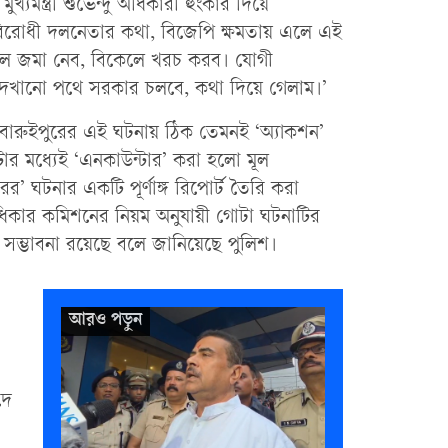
খ্যমন্ত্রী শুভেন্দু অধিকারী হুংকার দিয়ে
 বিরোধী দলনেতার কথা, বিজেপি ক্ষমতায় এলে এই
কালে জমা নেব, বিকেলে খরচ করব। যোগী
ার দেখানো পথে সরকার চলবে, কথা দিয়ে গেলাম।’
বারুইপুরের এই ঘটনায় ঠিক তেমনই ‘অ্যাকশন’
টার মধ্যেই ‘এনকাউন্টার’ করা হলো মূল
ের’ ঘটনার একটি পূর্ণাঙ্গ রিপোর্ট তৈরি করা
াধিকার কমিশনের নিয়ম অনুযায়ী গোটা ঘটনাটির
য়ার সম্ভাবনা রয়েছে বলে জানিয়েছে পুলিশ।
দে