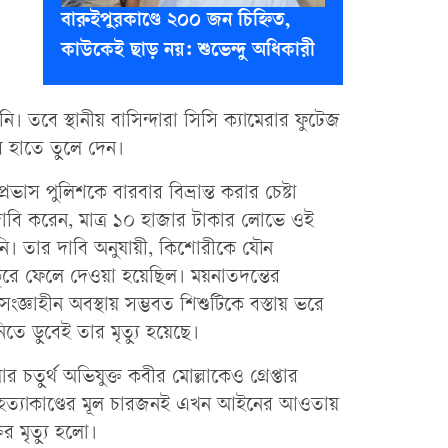
বারুইপুরকাণ্ডে ২০০ জন চিহ্নিত,
কাউকেই ছাড় নয়: শুভেন্দু অধিকারী
। তবে স্থানীয় বাসিন্দারা সিসি ক্যামেরার ফুটেজ
র হাতে তুলে দেন।
, প্রভাস পুলিশকে বারবার বিভ্রান্ত করার চেষ্টা
দাবি করেন, মাত্র ১০ হাজার টাকার লোভে ওই
। তার দাবি অনুযায়ী, কিশোরীকে যৌন
ুকুরে ফেলে দেওয়া হয়েছিল। ময়নাতদন্তের
ংজ্ঞাহীন অবস্থায় সম্ভবত শিশুটিকে বস্তায় ভরে
তে ডুবেই তার মৃত্যু হয়েছে।
চতুর্থ অভিযুক্ত কবীর মোল্লাকেও গ্রেপ্তার
হত্যাকাণ্ডের মূল চারজনই এখন আইনের আওতায়
র মৃত্যু হলো।