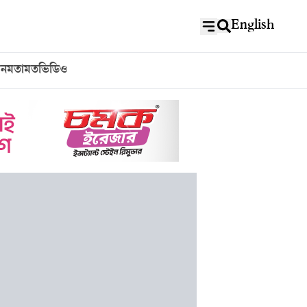
English
বন
মতামত
ভিডিও