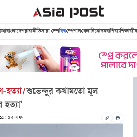
কথা
বাংলাদেশ
রাজনীতি
সারা দেশ
বিশ্ব
স্পেশাল
খেলা
বিনোদন
বাণিজ্য
শিক্ষা
জী
ণ-হত্যা
/
শুভেন্দুর কথামতো মূল
 হত্যা’
 ১১: ৫৪ এএম