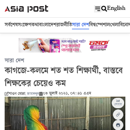
English
সর্বশেষ
সংক্ষেপ
কথা
বাংলাদেশ
রাজনীতি
সারা দেশ
বিশ্ব
স্পেশাল
খেলা
বিনো
সারা দেশ
কাগজে-কলমে শত শত শিক্ষার্থী, বাস্তবে
শিক্ষকের চেয়েও কম
০৮ জুলাই ২০২৬, ০৭: ৪৬ এএম
শাওন মোল্লা
,
জামালপুর
১৫
শেয়ার