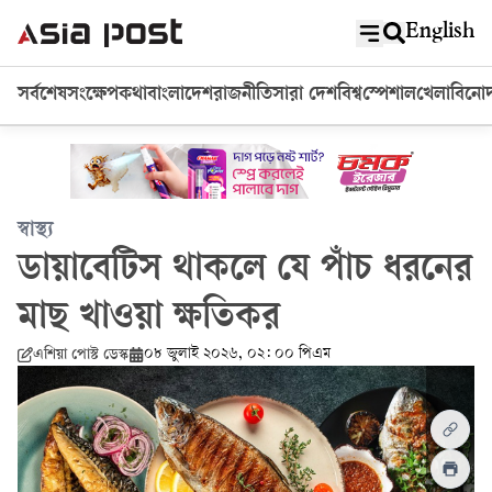
English
সর্বশেষ
সংক্ষেপ
কথা
বাংলাদেশ
রাজনীতি
সারা দেশ
বিশ্ব
স্পেশাল
খেলা
বিনো
স্বাস্থ্য
ডায়াবেটিস থাকলে যে পাঁচ ধরনের
মাছ খাওয়া ক্ষতিকর
০৮ জুলাই ২০২৬, ০২: ০০ পিএম
এশিয়া পোস্ট ডেস্ক