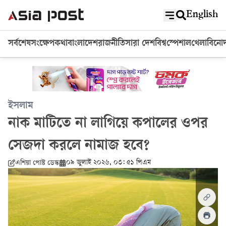
English
সর্বশেষ
সংক্ষেপ
কথা
বাংলাদেশ
রাজনীতি
সারা দেশ
বিশ্ব
স্পেশাল
খেলা
বিনো
ইসলাম
নাক মাটিতে না লাগিয়ে কপালের ওপর
সেজদা করলে নামাজ হবে?
০৯ জুলাই ২০২৬, ০৩: ৫১ পিএম
এশিয়া পোস্ট ডেস্ক