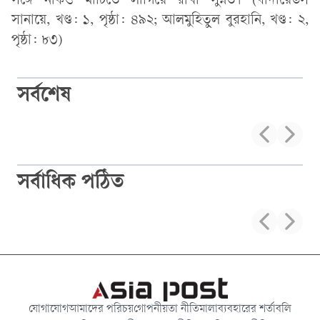
সঙ্গে নাকও মাটিতে লাগিয়ে রাখা সুন্নত। (বাদায়েউস
সানায়ে, খণ্ড: ১, পৃষ্ঠা: ৪৯২; আলমুহিতুল বুরহানি, খণ্ড: ২,
পৃষ্ঠা: ৮৩)
সর্বশেষ
সর্বাধিক পঠিত
যোগাযোগ
আমাদের পরিচয়
গোপনীয়তা নীতিমালা
ব্যবহারের শর্তাবলি