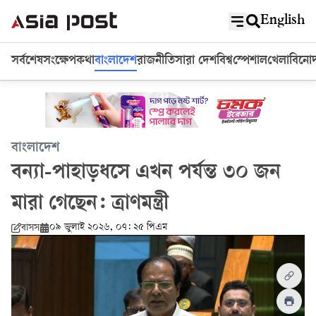
English
সর্বশেষ
সংক্ষেপ
কথা
বাংলাদেশ
রাজনীতি
সারা দেশ
বিশ্ব
স্পেশাল
খেলা
বিনো
বাংলাদেশ
বন্যা-পাহাড়ধসে এখন পর্যন্ত ৩০ জন
মারা গেছেন: ত্রাণমন্ত্রী
০৯ জুলাই ২০২৬, ০৭: ২৫ পিএম
বাসস