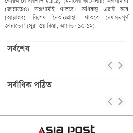
কোরআনে এরশাদ হয়েছে, ‘(ইমানের কাফেলায়) অগ্রগামীরা
(জান্নাতেও) অগ্রগামীই থাকবে। অধিকন্তু এরাই হবে
(আল্লাহর) বিশেষ নৈকট্যপ্রাপ্ত। থাকবে নেয়ামতপূর্ণ
জান্নাতে।’ (সুরা ওয়াকিয়া, আয়াত: ১০-১২)
সর্বশেষ
সর্বাধিক পঠিত