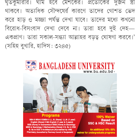
ঘৃতকুমারীর। ঘাম হবে মেশকের। প্রত্যেকের দুজন স্ত্রী
থাকবে। অত্যধিক সৌন্দযের্র কারণে তাদের গোশত ভেদ
করে হাড় ও মজ্জা পর্যন্ত দেখা যাবে। তাদের মধ্যে কখনো
বিরোধ-বিসংবাদ দেখা দেবে না। তারা হবে দুই দেহ—
একপ্রাণ। তারা সকাল-সন্ধ্যা আল্লাহর বড়ত্ব ঘোষণা করবে।’
(সহিহ বুখারি, হাদিস: ৩২৪৫)